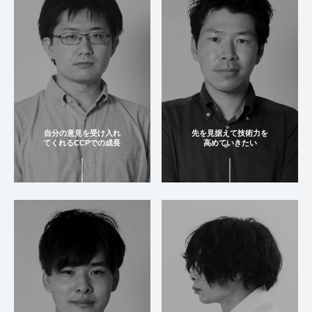
⾃分の意⾒を受け⼊れ
先を⾒据えて技術⼒を
てくれるCCPでの成⻑
⾼めていきたい