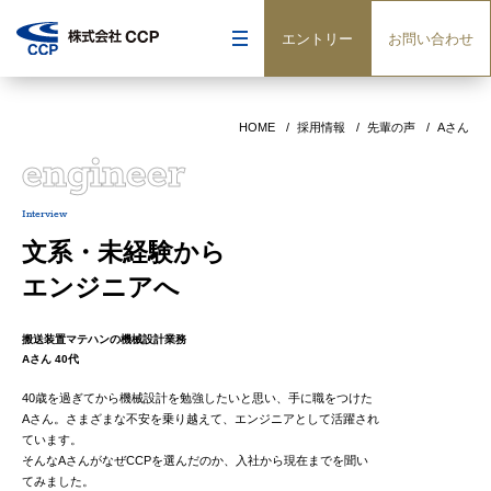
エントリー
お問い合わせ
HOME
採用情報
先輩の声
Aさん
engineer
Interview
文系・未経験から
エンジニアへ
搬送装置マテハンの機械設計業務
Aさん 40代
40歳を過ぎてから機械設計を勉強したいと思い、手に職をつけた
Aさん。さまざまな不安を乗り越えて、エンジニアとして活躍され
ています。
そんなAさんがなぜCCPを選んだのか、入社から現在までを聞い
てみました。